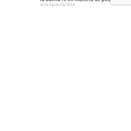
26 de agosto de 2024
Corte Suprema de Justicia expone
cuatro indicios de la subordinación
en los profesionales liberales
22 de agosto de 2024
Nosotros
Productos
Planes
Gestión documental
Contacto